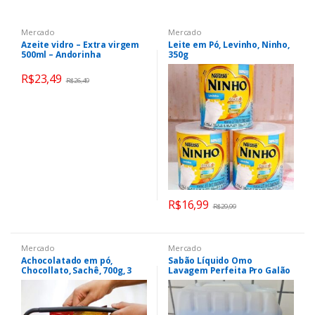
Mercado
Mercado
Azeite vidro – Extra virgem
Leite em Pó, Levinho, Ninho,
500ml – Andorinha
350g
R$
23,49
R$
26,49
R$
16,99
R$
29,99
Mercado
Mercado
Achocolatado em pó,
Sabão Líquido Omo
Chocollato, Sachê, 700g, 3
Lavagem Perfeita Pro Galão
Corações
7 Litros – 1 Unidade