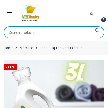
Skip
Skip
to
to
navigation
content
0
Search
for:
Home
Mercado
Sabão Líquido Ariel Expert 3L
-
21%