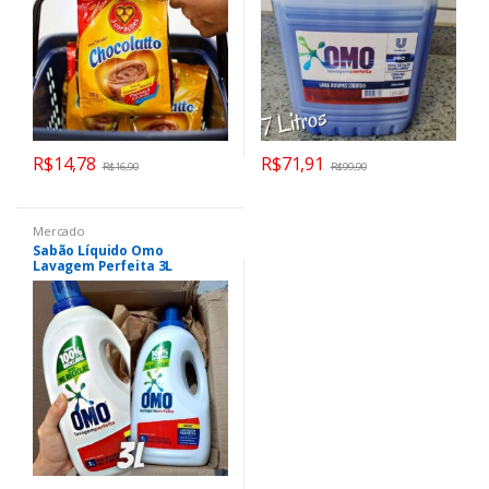
R$
14,78
R$
71,91
R$
16,90
R$
99,90
Mercado
Sabão Líquido Omo
Lavagem Perfeita 3L