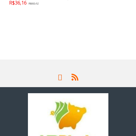
R$
36,16
R$
60,12