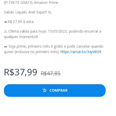
📦 FRETE GRÁTIS Amazon Prime
Sabão Líquido Ariel Expert 3L
🔥R$ 37,99 à vista
⚠️ Oferta válida para hoje, 15/05/2023, podendo encerrar a
qualquer momento!!!
✒️ Seja prime, primeiro mês é grátis e pode cancelar quando
quiser (inclusive no primeiro mês):
https://amzn.to/3xyV8G9
R$
37,99
R$
47,85
COMPRAR