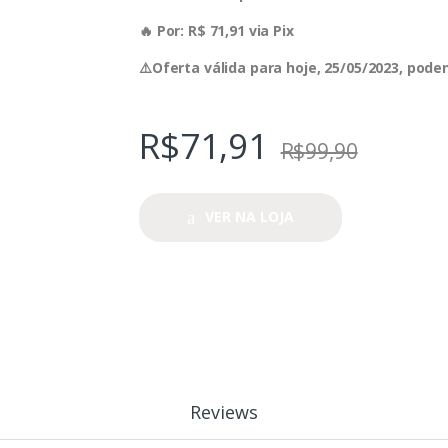
🔥 Por: R$ 71,91 via Pix
⚠️Oferta válida para hoje, 25/05/2023, pod
R$
71,91
R$
99,90
VER NA LOJA
Reviews