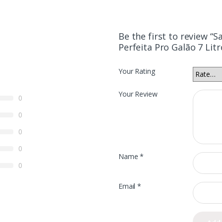
Be the first to review 
Perfeita Pro Galão 7 Lit
Your Rating
Your Review
0
0
0
0
Name
*
0
Email
*