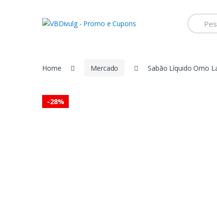
Skip
Skip
to
to
Search
for:
navigation
content
Home
Mercado
Sabão Líquido Omo La
-
28%