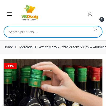
Skip
Skip
to
to
navigation
content
0
Search
for:
Home
Mercado
Azeite vidro – Extra virgem 500ml – Andorin
-
11%