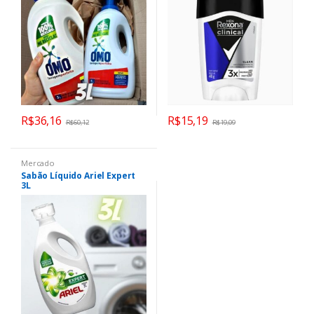
R$
36,16
R$
15,19
R$
60,12
R$
19,09
Mercado
Sabão Líquido Ariel Expert
3L