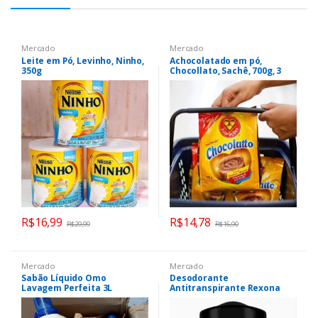
Mercado
Mercado
Leite em Pó, Levinho, Ninho,
Achocolatado em pó,
350g
Chocollato, Sachê, 700g, 3
Corações
R$
16,99
R$
14,78
R$
29,99
R$
16,90
Mercado
Mercado
Sabão Líquido Omo
Desodorante
Lavagem Perfeita 3L
Antitranspirante Rexona
Men Clinical Clean, 48g