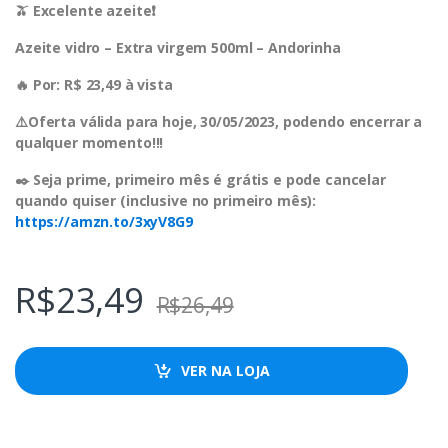
🫒 Excelente azeite❗️
Azeite vidro – Extra virgem 500ml – Andorinha
🔥 Por: R$ 23,49 à vista
⚠️Oferta válida para hoje, 30/05/2023, podendo encerrar a
qualquer momento!!!
✒️ Seja prime, primeiro mês é grátis e pode cancelar
quando quiser (inclusive no primeiro mês):
https://amzn.to/3xyV8G9
R$
23,49
R$
26,49
VER NA LOJA