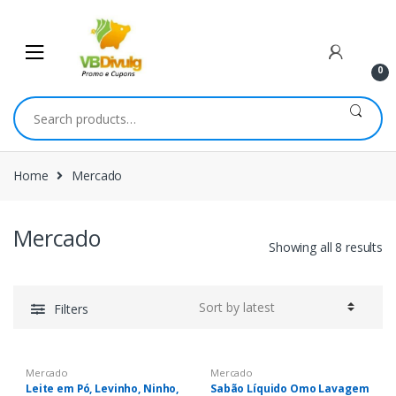
Skip
Skip
to
to
navigation
content
0
Search
for:
Home
Mercado
Mercado
Showing all 8 results
Filters
Mercado
Mercado
Leite em Pó, Levinho, Ninho,
Sabão Líquido Omo Lavagem