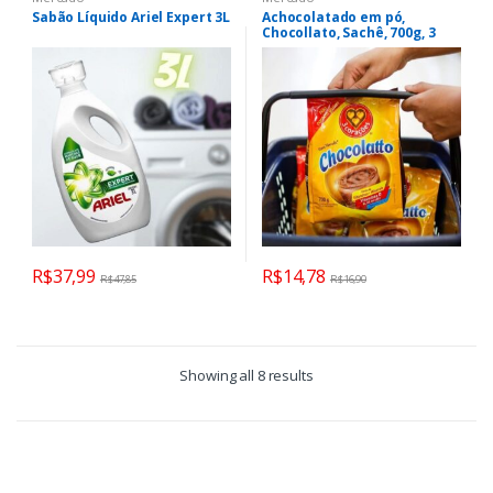
Sabão Líquido Ariel Expert 3L
Achocolatado em pó,
Chocollato, Sachê, 700g, 3
Corações
R$
37,99
R$
14,78
R$
47,85
R$
16,90
Showing all 8 results