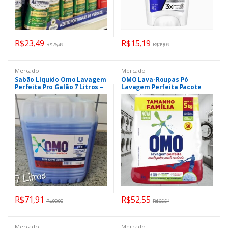
R$
23,49
R$
15,19
R$
26,49
R$
19,09
Mercado
Mercado
Sabão Líquido Omo Lavagem
OMO Lava-Roupas Pó
Perfeita Pro Galão 7 Litros –
Lavagem Perfeita Pacote
1 Unidade
Família – 4 kg
R$
71,91
R$
52,55
R$
99,90
R$
65,54
Mercado
Mercado