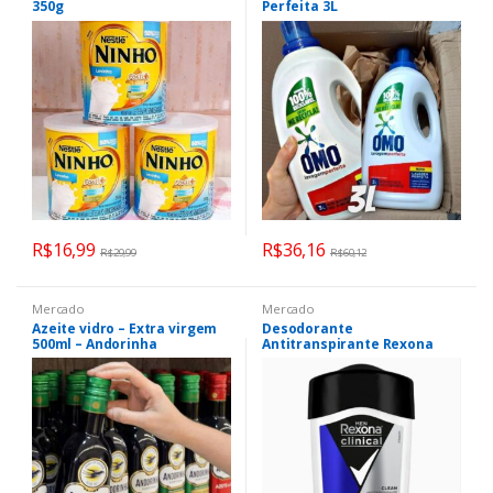
350g
Perfeita 3L
R$
16,99
R$
36,16
R$
29,99
R$
60,12
Mercado
Mercado
Azeite vidro – Extra virgem
Desodorante
500ml – Andorinha
Antitranspirante Rexona
Men Clinical Clean, 48g