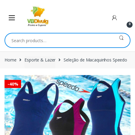
Skip
Skip
to
to
navigation
content
0
Search
for:
Home
Esporte & Lazer
Seleção de Macaquinhos Speedo
-
40%