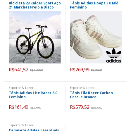
Bicicleta 29 Raider Sport Aço
Tênis Adidas Hoops 3 0 Mid
21 Marchas Freio a Disco
Feminino
R$
641,52
R$
269,99
R$
1.499,00
R$
499,99
Esporte & Lazer
Esporte & Lazer
Tênis Adidas Lite Racer 3.0
Tênis Fila Racer Carbon
Feminino
Coral e Branco
R$
161,49
R$
579,52
R$
299,99
R$
899,00
Esporte & Lazer
Camiseta Adidas Essentials