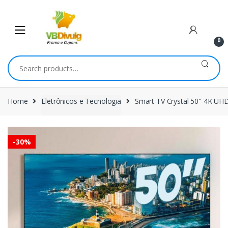
Skip
Skip
to
to
navigation
content
0
Search
for:
Home
Eletrônicos e Tecnologia
Smart TV Crystal 50″ 4K UH
-
30%