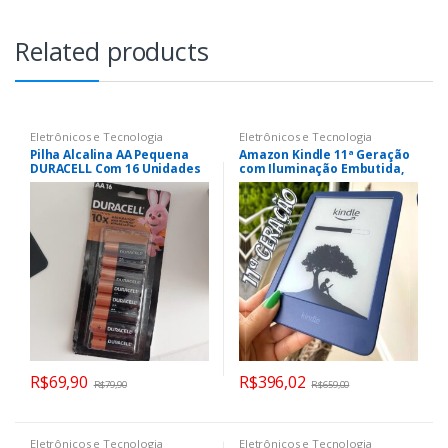
Related products
Eletrônicos e Tecnologia
Eletrônicos e Tecnologia
Pilha Alcalina AA Pequena
Amazon Kindle 11ª Geração
DURACELL Com 16 Unidades
com Iluminação Embutida,
Wi-Fi, 16GB, Azul –
B09SWV1FSS
R$
69,90
R$
396,02
R$
79,90
R$
659,00
Eletrônicos e Tecnologia
Eletrônicos e Tecnologia