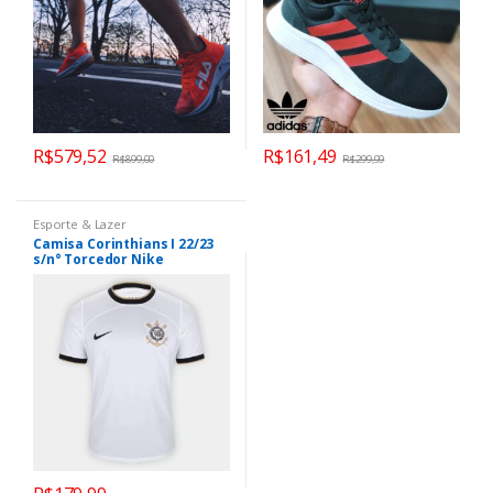
R$
579,52
R$
161,49
R$
899,00
R$
299,99
Esporte & Lazer
Camisa Corinthians I 22/23
s/n° Torcedor Nike
Masculina – Branco+Preto