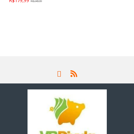
R$
179,99
R$
249,99