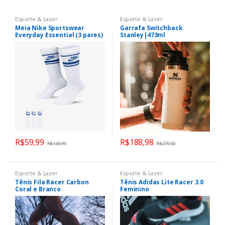
Esporte & Lazer
Esporte & Lazer
Meia Nike Sportswear
Garrafa Switchback
Everyday Essential (3 pares)
Stanley|473ml
Unissex
R$
59,99
R$
188,98
R$
149,99
R$
279,90
Esporte & Lazer
Esporte & Lazer
Tênis Fila Racer Carbon
Tênis Adidas Lite Racer 3.0
Coral e Branco
Feminino