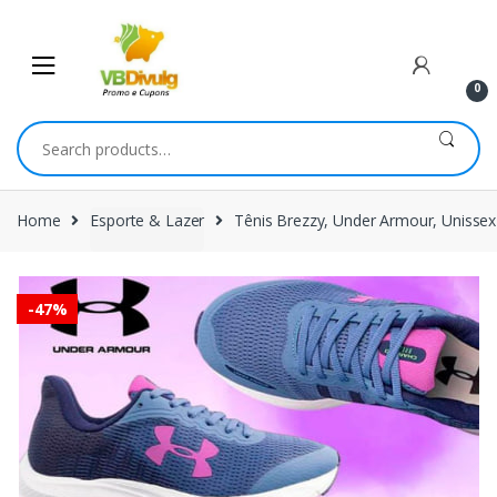
Skip
Skip
to
to
navigation
content
0
Search
for:
Home
Esporte & Lazer
Tênis Brezzy, Under Armour, Unissex
-
47%