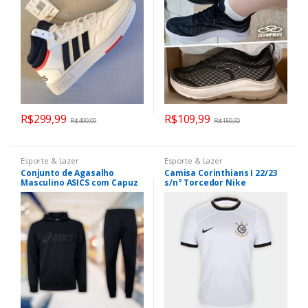
R$
299,99
R$
109,99
R$
499,99
R$
159,90
Esporte & Lazer
Esporte & Lazer
Conjunto de Agasalho
Camisa Corinthians I 22/23
Masculino ASICS com Capuz
s/n° Torcedor Nike
Interlock Fechado
Masculina – Branco+Preto