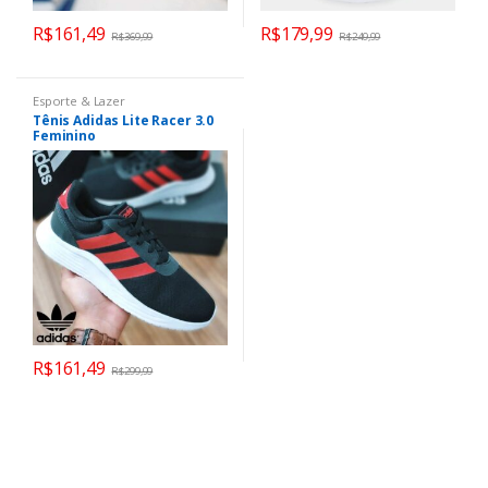
R$
161,49
R$
179,99
R$
369,99
R$
249,99
Esporte & Lazer
Tênis Adidas Lite Racer 3.0
Feminino
R$
161,49
R$
299,99