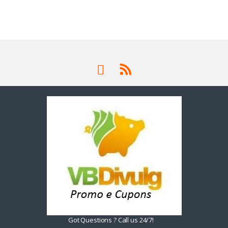
Got Questions ? Call us 24/7!