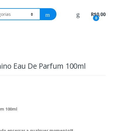
R$
0,00
0
inino Eau De Parfum 100ml
fum 100ml
endo encerrar a qualquer momento!!!