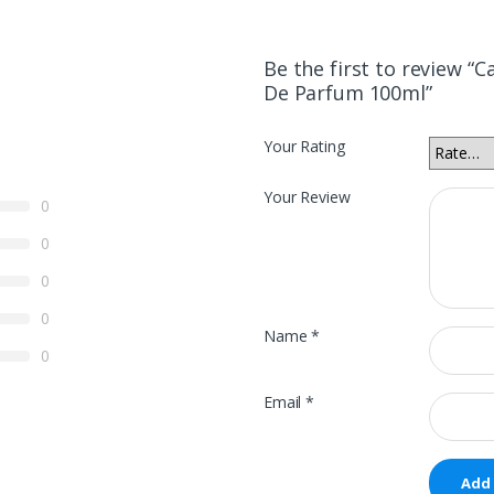
Be the first to review “
De Parfum 100ml”
Your Rating
Your Review
0
0
0
0
Name
*
0
Email
*