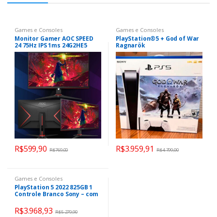
Games e Consoles
Games e Consoles
Monitor Gamer AOC SPEED
PlayStation®5 + God of War
24 75Hz IPS 1ms 24G2HE5
Ragnarök
R$
599,90
R$
3.959,91
R$
769,00
R$
4.799,00
Games e Consoles
PlayStation 5 2022 825GB 1
Controle Branco Sony – com
God of War Ragnarok
R$
3.968,93
R$
5.279,90