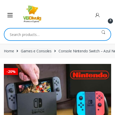
Skip
Skip
to
to
navigation
content
0
Search
for:
Home
Games e Consoles
Console Nintendo Switch – Azul 
-
20%