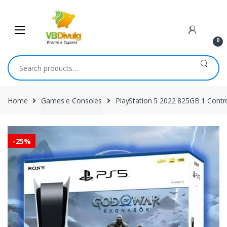
Skip
Skip
to
to
navigation
content
0
Search
for:
Home
Games e Consoles
PlayStation 5 2022 825GB 1 Cont
-
25%