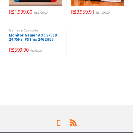
R$
1.999,00
R$
3.959,91
R$
2.499,00
R$
4.799,00
Games e Consoles
Monitor Gamer AOC SPEED
24 75Hz IPS 1ms 24G2HE5
R$
599,90
R$
769,00