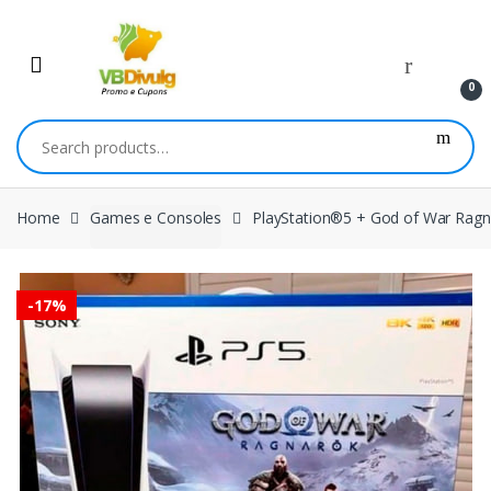
Skip
Skip
to
to
navigation
content
0
Search
for:
Home
Games e Consoles
PlayStation®5 + God of War Ragn
-
17%