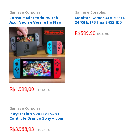
Games e Consoles
Games e Consoles
Console Nintendo Switch –
Monitor Gamer AOC SPEED
Azul Neon e Vermelho Neon
24 75Hz IPS 1ms 24G2HE5
R$
599,90
R$
769,00
R$
1.999,00
R$
2.499,00
Games e Consoles
PlayStation 5 2022 825GB 1
Controle Branco Sony – com
God of War Ragnarok
R$
3.968,93
R$
5.279,90