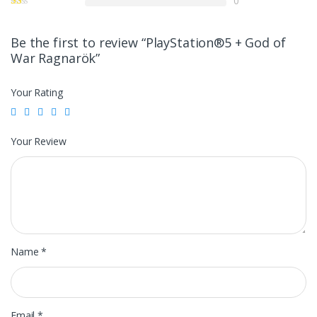
0
Be the first to review “PlayStation®5 + God of
War Ragnarök”
Your Rating
Your Review
Name
*
Email
*