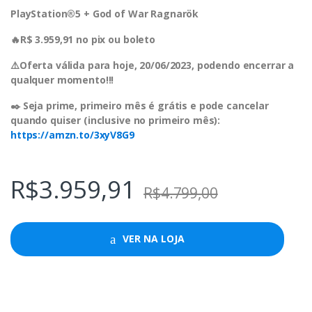
PlayStation®5 + God of War Ragnarök
🔥R$ 3.959,91 no pix ou boleto
⚠️Oferta válida para hoje, 20/06/2023, podendo encerrar a
qualquer momento!!!
✒️ Seja prime, primeiro mês é grátis e pode cancelar
quando quiser (inclusive no primeiro mês):
https://amzn.to/3xyV8G9
R$
3.959,91
R$
4.799,00
VER NA LOJA